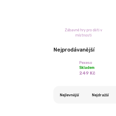
Zábavné hry pro děti v
místnosti
Nejprodávanější
Pexeso
Skladem
249 Kč
Ř
a
Nejlevnější
Nejdražší
z
e
n