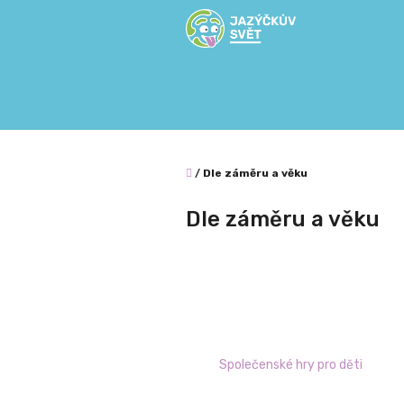
Přejít
na
obsah
Domů
/
Dle záměru a věku
Dle záměru a věku
Společenské hry pro děti