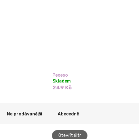
Pexeso
Skladem
249 Kč
Nejprodávanější
Abecedně
Otevřít filtr