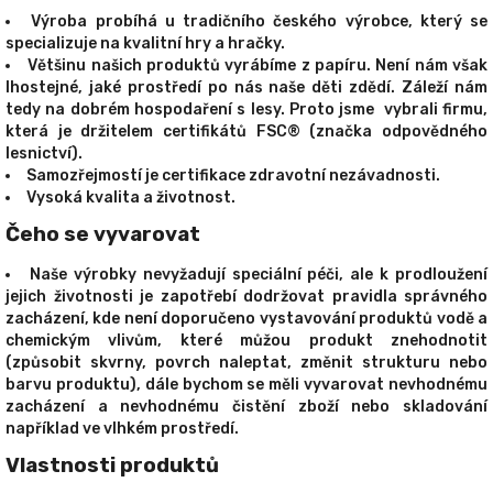
Výroba probíhá u tradičního českého výrobce, který se
specializuje na kvalitní hry a hračky.
Většinu našich produktů vyrábíme z papíru. Není nám však
lhostejné, jaké prostředí po nás naše děti zdědí. Záleží nám
tedy na dobrém hospodaření s lesy. Proto jsme vybrali firmu,
která je držitelem certifikátů FSC® (značka odpovědného
lesnictví).
Samozřejmostí je certifikace zdravotní nezávadnosti.
Vysoká kvalita a životnost.
Čeho se vyvarovat
Naše výrobky nevyžadují speciální péči, ale k prodloužení
jejich životnosti je zapotřebí dodržovat pravidla správného
zacházení, kde není doporučeno vystavování produktů vodě a
chemickým vlivům, které můžou produkt znehodnotit
(způsobit skvrny, povrch naleptat, změnit strukturu nebo
barvu produktu), dále bychom se měli vyvarovat nevhodnému
zacházení a nevhodnému čistění zboží nebo skladování
například ve vlhkém prostředí.
Vlastnosti produktů