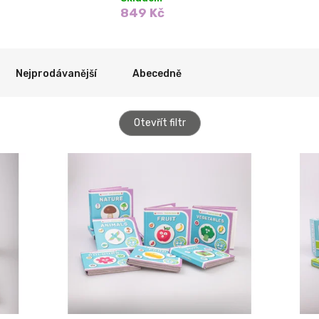
849 Kč
Nejprodávanější
Abecedně
Otevřít filtr