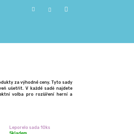
Nákupní
Hledat
Přihlášení
košík
rodukty za výhodné ceny. Tyto sady
veň ušetřit. V každé sadě najdete
ktní volba pro rozšíření herní a
Leporelo sada 10ks
Skladem