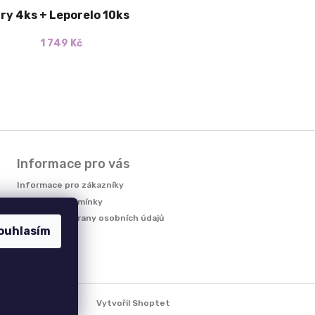
ry 4ks + Leporelo 10ks
1 749 Kč
Informace pro vás
Informace pro zákazníky
Obchodní podmínky
Podmínky ochrany osobních údajů
ouhlasím
Reklamace
Vytvořil Shoptet