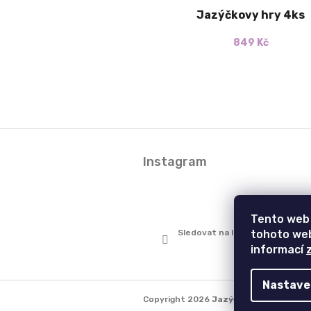
t
Jazýčkovy hry 4ks
ů
849 Kč
Z
á
Instagram
p
a
t
í
Tento web 
Sledovat na Instagramu
tohoto web
informací
Nastave
Copyright 2026
Jazýčkův Svět
. Všech