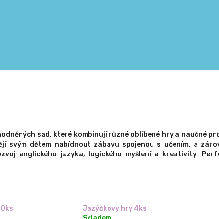
ýhodněných sad, které kombinují různé oblíbené hry a naučné p
htějí svým dětem nabídnout zábavu spojenou s učením, a záro
voj anglického jazyka, logického myšlení a kreativity. Perfe
10ks
Jazýčkovy hry 4ks
Skladem