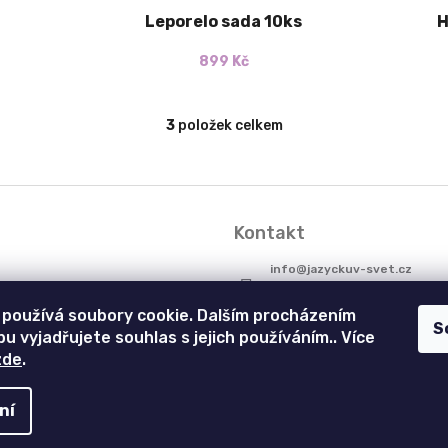
Leporelo sada 10ks
H
899 Kč
3
položek celkem
O
v
l
á
d
a
Kontakt
c
í
info
@
jazyckuv-svet.cz
p
r
+420602569113
používá soubory cookie. Dalším procházením
v
S
u vyjadřujete souhlas s jejich používáním.. Více
k
jazyckuv_svet
zde
.
y
v
ý
ní
p
na práva vyhrazena.
i