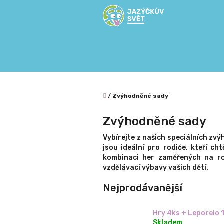
Přejít
na
obsah
Domů
/
Zvýhodněné sady
Zvýhodněné sady
Vybírejte z našich speciálních zv
jsou ideální pro rodiče, kteří c
kombinaci her zaměřených na roz
vzdělávací výbavy vašich dětí.
Nejprodávanější
Hry 4ks + Leporelo 
Skladem