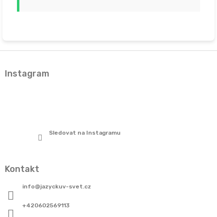
Z
á
Instagram
p
a
t
í
Sledovat na Instagramu
Kontakt
info
@
jazyckuv-svet.cz
+420602569113