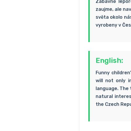
Zábavné lepor
zaujme, ale nav
světa okolo nás
vyrobeny v Čes
English:
Funny children
will not only 
language. The 
natural intere
the Czech Repu