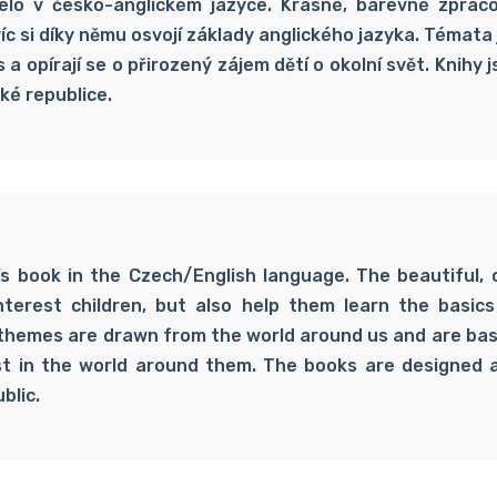
elo v česko-anglickém jazyce. Krásné, barevné zpraco
íc si díky němu osvojí základy anglického jazyka. Témata
 a opírají se o přirozený zájem dětí o okolní svět. Knihy
ké republice.
’s book in the Czech/English language. The beautiful, 
interest children, but also help them learn the basic
themes are drawn from the world around us and are bas
st in the world around them. The books are designed 
blic.