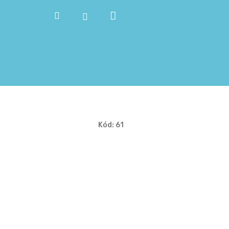
Nákupní
Hledat
Přihlášení
košík
Kód:
61