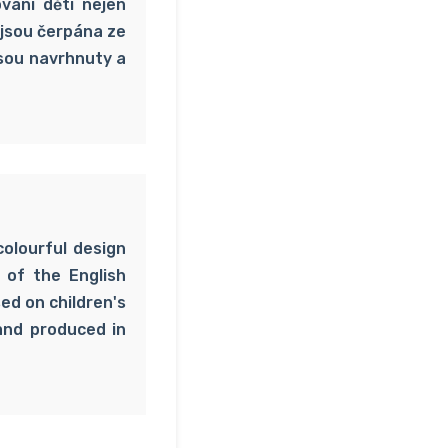
vání děti nejen
 jsou čerpána ze
 jsou navrhnuty a
colourful design
s of the English
ed on children's
and produced in