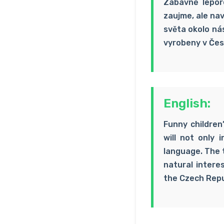
Zábavné lepor
zaujme, ale nav
světa okolo nás
vyrobeny v Čes
English:
Funny children
will not only 
language. The 
natural intere
the Czech Repu