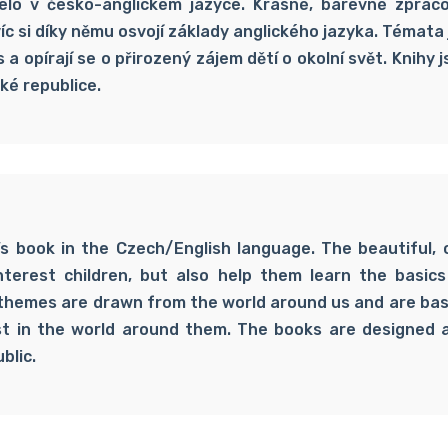
elo v česko-anglickém jazyce. Krásné, barevné zpraco
íc si díky němu osvojí základy anglického jazyka. Témata
 a opírají se o přirozený zájem dětí o okolní svět. Knihy
ké republice.
’s book in the Czech/English language. The beautiful, 
interest children, but also help them learn the basic
themes are drawn from the world around us and are bas
st in the world around them. The books are designed 
blic.