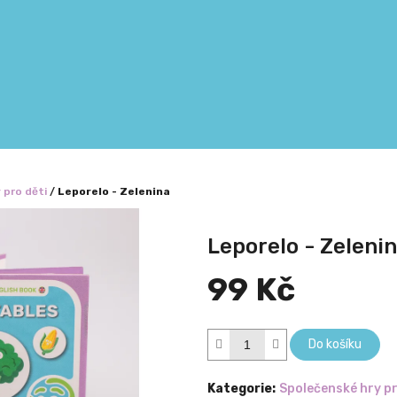
 pro děti
/
Leporelo - Zelenina
Leporelo - Zeleni
99 Kč
Měrná
cena:
Do košíku
Kategorie
:
Společenské hry pr