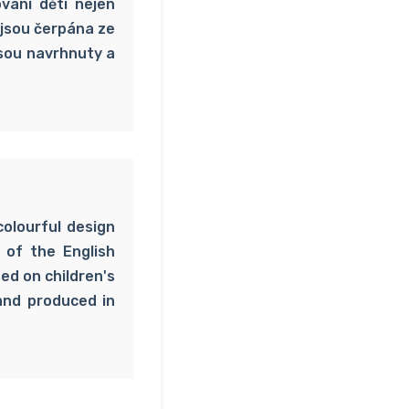
vání děti nejen
 jsou čerpána ze
 jsou navrhnuty a
colourful design
s of the English
ed on children's
and produced in