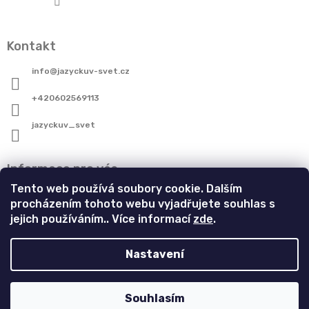
Kontakt
info
@
jazyckuv-svet.cz
+420602569113
jazyckuv_svet
Informace pro vás
Tento web používá soubory cookie. Dalším
Informace pro zákazníky
procházením tohoto webu vyjadřujete souhlas s
Obchodní podmínky
jejich používáním.. Více informací
zde
.
Podmínky ochrany osobních údajů
Reklamace
Nastavení
Copyright 2026
Jazýčkův Svět
. Všechna práva
Souhlasím
Vytvořil Shoptet