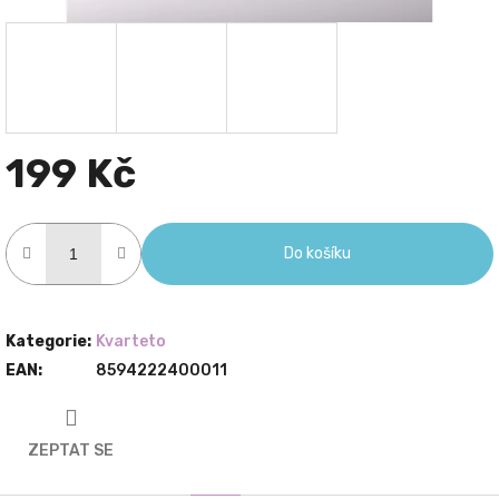
199 Kč
Měrná
cena:
Do košíku
Kategorie
:
Kvarteto
EAN
:
8594222400011
ZEPTAT SE