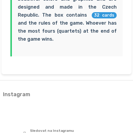
designed and made in the Czech
Republic. The box contains
32 cards
and the rules of the game. Whoever has
the most fours (quartets) at the end of
the game wins.
Z
á
Instagram
p
a
t
í
Sledovat na Instagramu