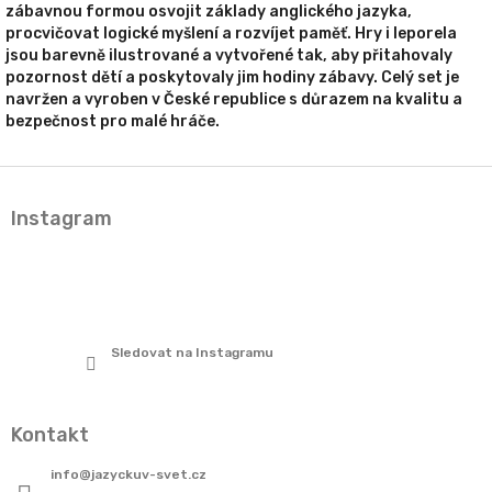
zábavnou formou osvojit základy anglického jazyka,
procvičovat logické myšlení a rozvíjet paměť. Hry i leporela
jsou barevně ilustrované a vytvořené tak, aby přitahovaly
pozornost dětí a poskytovaly jim hodiny zábavy. Celý set je
navržen a vyroben v České republice s důrazem na kvalitu a
bezpečnost pro malé hráče.
Z
á
Instagram
p
a
t
í
Sledovat na Instagramu
Kontakt
info
@
jazyckuv-svet.cz