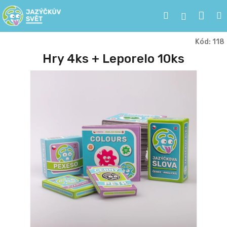
Přejít
Nák
Hledat
na
Přihlášen
obsah
koší
Kód:
118
Hry 4ks + Leporelo 10ks